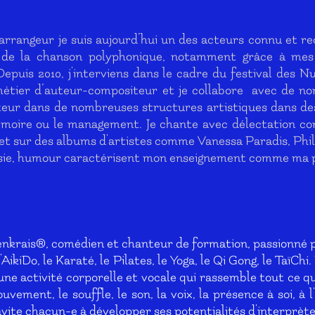
rrangeur je suis aujourd’hui un des acteurs connu et re
 de la chanson polyphonique, notamment grâce à mes
puis 2010, j'interviens dans le cadre du festival des N
étier d’auteur-compositeur et je collabore avec de nom
eur dans de nombreuses structures artistiques dans des
mémoire ou le management. Je chante avec délectation c
et sur des albums d'artistes comme Vanessa Paradis, Phi
isie, humour caractérisent mon enseignement comme ma p
enkrais®, comédien et chanteur de formation, passionné p
'AikiDo, le Karaté, le Pilates, le Yoga, le Qi Gong, le TaïCh
ne activité corporelle et vocale qui rassemble tout ce qu
vement, le souffle, le son, la voix, la présence à soi, à 
ite chacun-e à développer ses potentialités d'interprète.