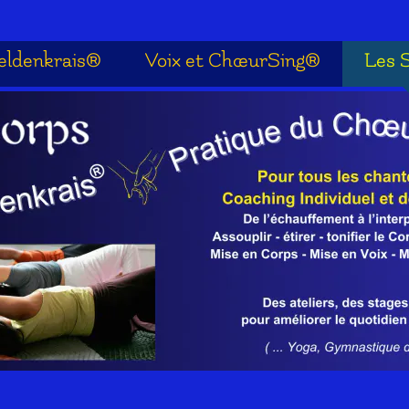
eldenkrais®
Voix et ChœurSing®
Les 
eldenkrais®
Voix et ChœurSing®
Les 