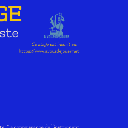
GE
ste
Ce stage est inscrit sur
https://www.avousdejouer.net
té.
La connaissance de l'instrument