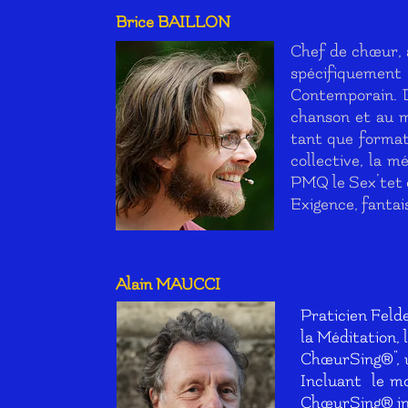
Brice BAILLON
Chef de chœur, a
spécifiquement
Contemporain. De
chanson et au m
tant que format
collective, la 
PMQ le Sex’tet 
Exigence, fanta
Alain
MAUCCI
Praticien Feld
la Méditation, l
ChœurSing®", u
Incluant le mou
ChœurSing® inv