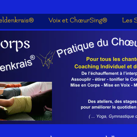
eldenkrais®
Voix et ChœurSing®
Les 



eldenkrais®
Voix et ChœurSing®
Les 