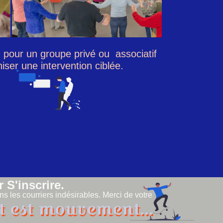
 pour un groupe privé ou associatif
ser une intervention ciblée.
 S'inscrire.
ans les courriers indésirables. Merci de votre
t est mouvement...