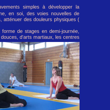
vements simples à développer la
me, en soi, des voies nouvelles de
, atténuer des douleurs physiques (
s forme de stages en demi-journée,
douces, d'arts martiaux, les centres