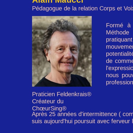
Pédagogue de la relation Corps et Voi
Formé à l
Méthode F
pratiquant
mouvement
potentiali
de commen
l'express
nous pouv
profession
Praticien Feldenkrais®
Créateur du
ChœurSing®
Après 25 années d'intermittence ( com
suis aujourd'hui poursuit avec ferveur