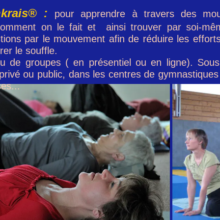
krais® :
pour apprendre à travers des mou
comment on le fait et ainsi trouver par soi-mê
ions par le mouvement afin de réduire les efforts
er le souffle.
ou de groupes ( en présentiel ou en ligne). Sou
ivé ou public, dans les centres de gymnastiques 
es...