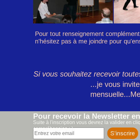
Pour tout renseignement complémentai
n'hésitez pas à me joindre pour qu'en
Si vous souhaitez recevoir toute
...je vous invi
mensuelle...Mer
Pour recevoir la Newsletter en
Suite à l'inscription vous devrez la valider en cl
compréhension :-)