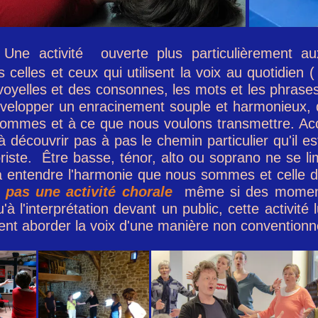
Une
activité
o
uverte plus particulièrement au
 celles et ceux qui utilisent la voix au quotidien 
s voyelles et des consonnes, les mots et les phrase
 à développer un enracinement souple et harmonieux,
sommes et à ce que nous voulons transmettre. Ac
à découvrir pas à pas le chemin particulier qu'il e
riste. Être basse, ténor, alto ou soprano ne se li
r, à entendre l'harmonie que nous sommes et celle
pas une activité chorale
même si des moments
'à l'interprétation devant un public, cette activité
ent aborder la voix d'une manière non conventionne